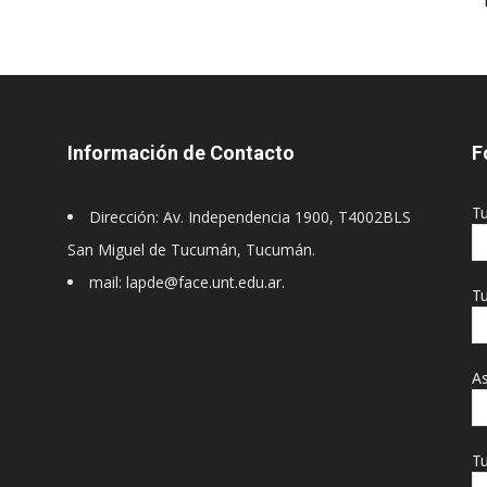
Información de Contacto
F
T
Dirección: Av. Independencia 1900, T4002BLS
San Miguel de Tucumán, Tucumán.
mail: lapde@face.unt.edu.ar.
Tu
A
Tu