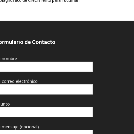
Diagnóstico de Crecimiento para Tucumán
ormulario de Contacto
u nombre
 correo electrónico
sunto
 mensaje (opcional)